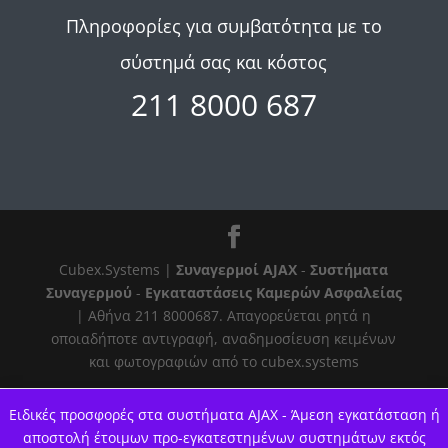
Πληροφορίες για συμβατότητα με το
σύστημά σας και κόστος
211 8000 687
Cubex.Systems |
Συναγερμοί AJAX
-
Συστήματα
Συναγερμού
-
Εγκαταστάσεις Καμερών Ασφαλείας
| Αθήνα 211 8000687. Απαγορεύεται ρητά η
οποιαδήποτε αντιγραφή, αναδημοσίευση κειμένων
και φωτογραφιών από το cubex.systems
Ειδικές προσφορές στα συστήματα AJAX - Άμεση εγκατάσταση ή
αποστολή έτοιμων προ-εγκατεστημένων συστημάτων εκτός