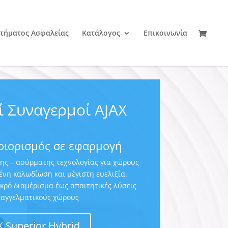
τήματος Ασφαλείας
Κατάλογος
Επικοινωνία
ί Συναγερμοί AJAX
ριορισμός σε εφαρμογή
ς – ασύρματης τεχνολογίας για χώρους
ένη καλωδίωση και μέγιστη ευελιξία.
κρό διαμέρισμα έως απαιτητικές λύσεις
παγγελματικούς χώρους
X Superior Hybrid