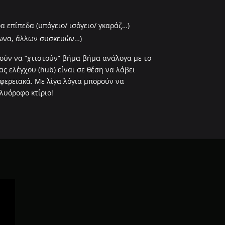
 επίπεδα (υπόγειο/ ισόγειο/ γκαράζ…)
ωνα, άλλων συσκευών…)
ρούν να “χτιστούν” βήμα βήμα ανάλογα με το
ς ελέγχου (hub) είναι σε θέση να λάβει
φερειακά. Με λίγα λόγια μπορούν να
λυόροφο κτίριο!