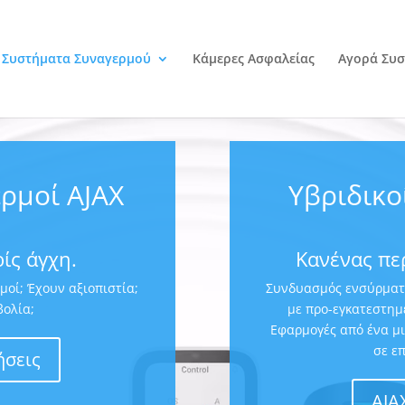
Συστήματα Συναγερμού
Κάμερες Ασφαλείας
Αγορά Συσ
ρμοί AJAX
Υβριδικο
ίς άγχη.
Κανένας πε
μοί; Έχουν αξιοπιστία;
Συνδυασμός ενσύρματη
βολία;
με προ-εγκατεστημ
Εφαρμογές από ένα μι
σε ε
ήσεις
AJA