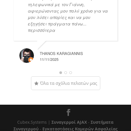
τηλεφωνικά με τον Γιάννη,
αφιερώνοντας μου πολύ χρόνο για να
μου λύσει απορίες και να μου
εξηγήσει πράγματα πάνω
...
περισσότερα
THANOS KARAGIANNIS
11/11/2025
Όλα τα σχόλια πελατών μας
Cubex.Systems |
Συναγερμοί AJAX
-
Συστήματα
Συναγερμού
-
Εγκαταστάσεις Καμερών Ασφαλείας