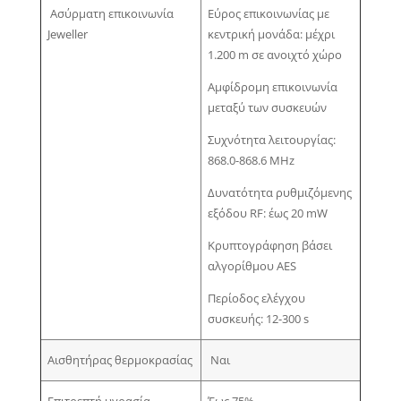
Ασύρματη επικοινωνία
Εύρος επικοινωνίας με
Jeweller
κεντρική μονάδα: μέχρι
1.200 m σε ανοιχτό χώρο
Αμφίδρομη επικοινωνία
μεταξύ των συσκευών
Συχνότητα λειτουργίας:
868.0-868.6 MHz
Δυνατότητα ρυθμιζόμενης
εξόδου RF: έως 20 mW
Κρυπτογράφηση βάσει
αλγορίθμου AES
Περίοδος ελέγχου
συσκευής: 12-300 s
Αισθητήρας θερμοκρασίας
Ναι
Επιτρεπτή υγρασία
Έως 75%