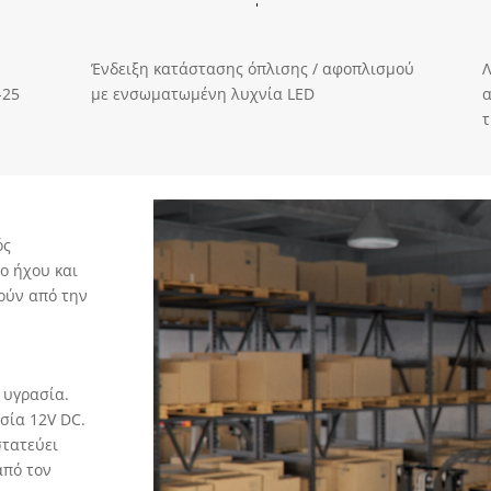
Ένδειξη κατάστασης όπλισης / αφοπλισμού
Λ
-25
με ενσωματωμένη λυχνία LED
ός
ο ήχου και
ούν από την
 υγρασία.
σία 12V DC.
τατεύει
από τον