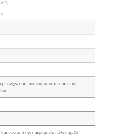
 AES
 s
ά με ανίχνευση μπλοκαρίσματος συσκευής
βάση
 24 μηνών από την ημερομηνία πώλησης. Οι