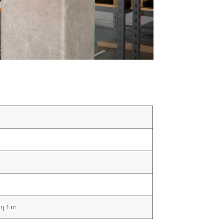
ση 1 m