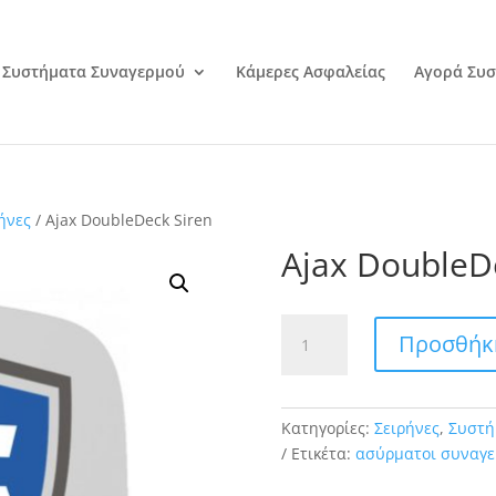
Συστήματα Συναγερμού
Κάμερες Ασφαλείας
Αγορά Συσ
ήνες
/ Ajax DoubleDeck Siren
Ajax DoubleD
Ajax
Προσθήκη
DoubleDeck
Siren
ποσότητα
Κατηγορίες:
Σειρήνες
,
Συστή
Ετικέτα:
ασύρματοι συναγε