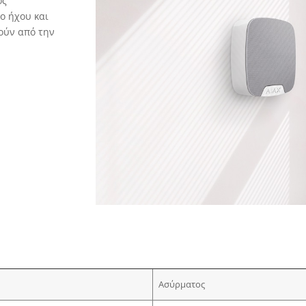
ός
ο ήχου και
ούν από την
Ασύρματος