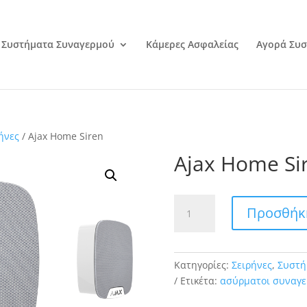
Συστήματα Συναγερμού
Κάμερες Ασφαλείας
Αγορά Συσ
ήνες
/ Ajax Home Siren
Ajax Home Si
Ajax
Προσθήκη
Home
Siren
ποσότητα
Κατηγορίες:
Σειρήνες
,
Συστή
Ετικέτα:
ασύρματοι συναγε