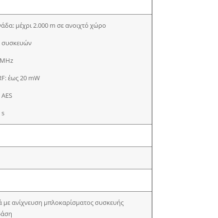
νάδα: μέχρι 2.000 m σε ανοιχτό χώρο
ν συσκευών
6 MHz
RF: έως 20 mW
 AES
 s
ά με ανίχνευση μπλοκαρίσματος συσκευής
βάση