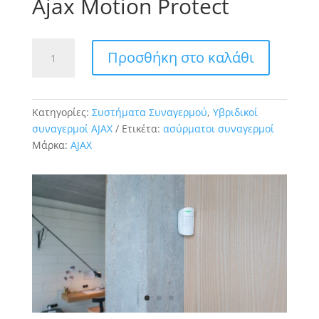
Ajax Motion Protect
Ajax
Προσθήκη στο καλάθι
Motion
Protect
ποσότητα
Κατηγορίες:
Συστήματα Συναγερμού
,
Υβριδικοί
συναγερμοί AJAX
Ετικέτα:
ασύρματοι συναγερμοί
Μάρκα:
AJAX