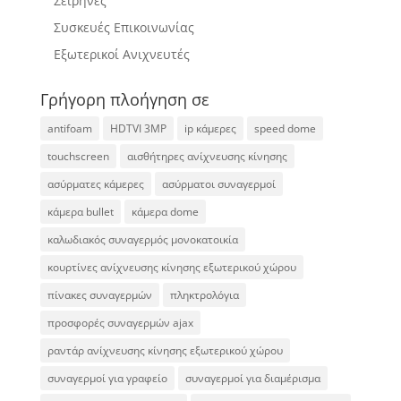
Σειρήνες
Συσκευές Επικοινωνίας
Εξωτερικοί Ανιχνευτές
Γρήγορη πλοήγηση σε
antifoam
HDTVI 3MP
ip κάμερες
speed dome
touchscreen
αισθήτηρες ανίχνευσης κίνησης
ασύρματες κάμερες
ασύρματοι συναγερμοί
κάμερα bullet
κάμερα dome
καλωδιακός συναγερμός μονοκατοικία
κουρτίνες ανίχνευσης κίνησης εξωτερικού χώρου
πίνακες συναγερμών
πληκτρολόγια
προσφορές συναγερμών ajax
ραντάρ ανίχνευσης κίνησης εξωτερικού χώρου
συναγερμοί για γραφείο
συναγερμοί για διαμέρισμα